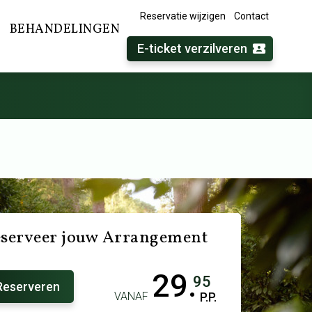
Reservatie wijzigen
Contact
BEHANDELINGEN
E-ticket verzilveren
serveer jouw Arrangement
29.
95
Reserveren
VANAF
P.P.