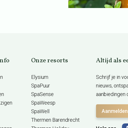
info
Onze resorts
Altijd als 
en
Elysium
Schrijf je in 
SpaPuur
nieuws, ontsp
en
SpaSense
aanbiedingen d
jzigen
SpaWeesp
Aanmelden
SpaWell
Thermen Barendrecht