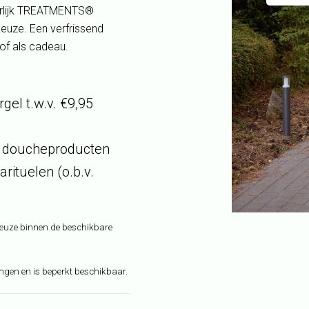
heerlijk TREATMENTS®
keuze. Een verfrissend
of als cadeau.
rgel
t.w.v. €9,95
n doucheproducten
ituelen (o.b.v.
euze binnen de beschikbare
ringen en is beperkt beschikbaar.