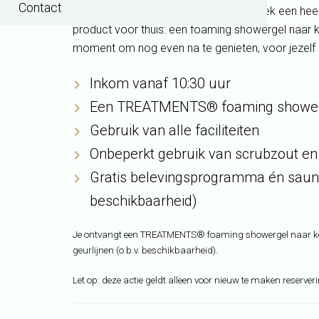
Contact
wellnessfaciliteiten en ontvang bij vertrek een 
product voor thuis: een
foaming showergel
naar 
moment om nog even na te genieten, voor jezelf 
Inkom vanaf 10:30 uur
Een TREATMENTS®
foaming showe
Gebruik van alle faciliteiten
Onbeperkt gebruik van scrubzout e
Gratis belevingsprogramma én saunar
beschikbaarheid)
Je ontvangt een TREATMENTS®
foaming showergel
naar k
geurlijnen (o.b.v. beschikbaarheid).
Let op: deze actie geldt alleen voor nieuw te maken reserve