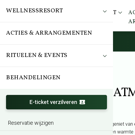
WELLNESSRESORT
WELLNESSRESORT
AC
A
ACTIES & ARRANGEMENTEN
RITUELEN & EVENTS
BEHANDELINGEN
Arrangement
Lenteactie TREA
E-ticket verzilveren
Reservatie wijzigen
Ontsnap aan de drukte van alledag en geniet van 
lentesfeer. Laat je omringen door rust en warmte 