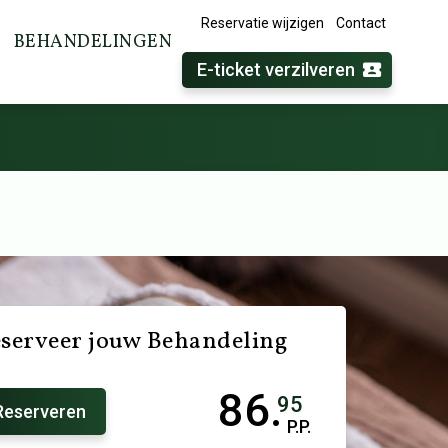
Reservatie wijzigen
Contact
BEHANDELINGEN
E-ticket verzilveren
serveer jouw Behandeling
86.
95
Reserveren
P.P.