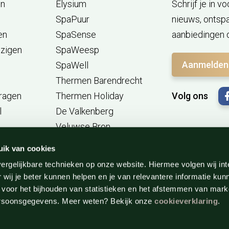
en
Elysium
Schrijf je in 
SpaPuur
nieuws, ontsp
en
SpaSense
aanbiedingen d
jzigen
SpaWeesp
Aanmelden
SpaWell
Thermen Barendrecht
vragen
Thermen Holiday
Volg ons
l
De Valkenberg
Veluwse Bron
Zwaluwhoeve
uik van cookies
Bali Therme (DE)
ergelijkbare technieken op onze website. Hiermee volgen wij in
Gut Sternholz (DE)
 wij je beter kunnen helpen en je van relevantere informatie kun
 voor het bijhouden van statistieken en het afstemmen van mark
ersoonsgegevens. Meer weten? Bekijk onze
cookieverklaring
.