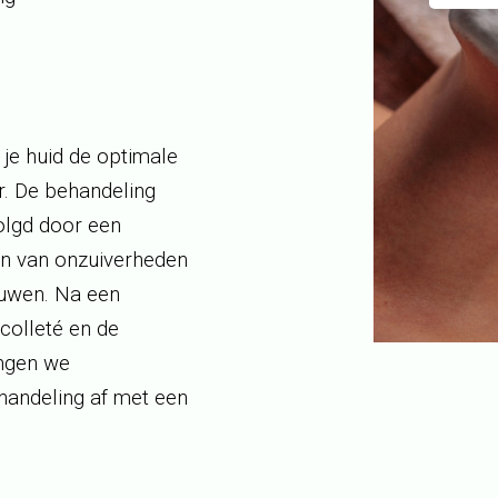
 je huid de optimale
r
. De behandeling
olgd door een
ren van onzuiverheden
auwen. Na een
colleté en de
engen we
handeling af met een