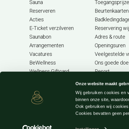
Sauna
Toegangsprijz
Reserveren
Beurtenkaarten
Acties
Badkledingdag
E-Ticket verzilveren
Reservering wi
Saunabon
Adres & route
Arrangementen
Openingsuren
Vacatures
Veelgestelde 
BeWellness
Ons goede doe
Wellness Giftcard
Resort
Aufguss Challenge
Onze website maakt gebr
Wij gebruiken cookies en v
binnen onze site, waardoor
Ook gebruiken wij cookies
Cookies bevatten geen p