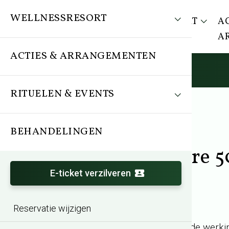
WELLNESSRESORT
WELLNESSRESORT
AC
A
ACTIES & ARRANGEMENTEN
RITUELEN & EVENTS
BEHANDELINGEN
Behandeling
Specific skincare 5
E-ticket verzilveren
Reservatie wijzigen
Huidgerichte behandeling
Alginaatmasker met diepgaande werki