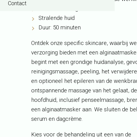
Contact
Penseelmassage
Stralende huid
Duur: 50 minuten
Ontdek onze
specific
skincare
, waarbij we
verzorging bieden met een
alginaatmaske
begint met een grondige huidanalyse, gev
reinigingsmassage, peeling, het verwijde
en optioneel het epileren van de wenkbr
ontspannende massage van het gelaat, de
hoofdhuid, inclusief penseelmassage, br
een
alginaatmasker
aan. We sluiten de be
serum en dagcrème.
Kies voor de behandeling uit een van de