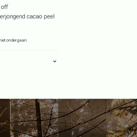
 off
verjongend cacao peel
niet ondergaan.