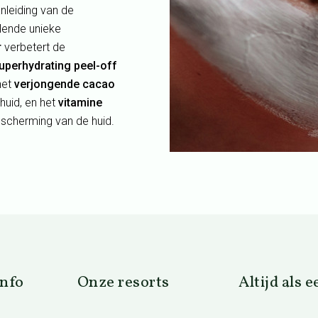
nleiding van de
llende unieke
r
verbetert de
uperhydrating peel-off
het
verjongende cacao
huid, en het
vitamine
scherming van de huid.
info
Onze resorts
Altijd als 