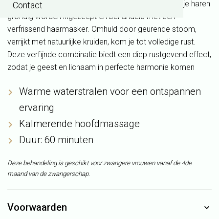
waterstralen die over uw hoofdhuid stromen, terwijl je haren
Contact
grondig worden ingezeept en behandeld met een
verfrissend haarmasker. Omhuld door geurende stoom,
verrijkt met natuurlijke kruiden, kom je tot volledige rust.
Deze verfijnde combinatie biedt een diep rustgevend effect,
zodat je geest en lichaam in perfecte harmonie komen
Warme waterstralen voor een ontspannen
ervaring
Kalmerende hoofdmassage
Duur: 60 minuten
Deze behandeling is geschikt voor zwangere vrouwen vanaf de 4de
maand van de zwangerschap.
Voorwaarden