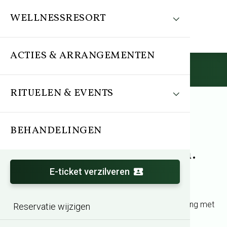
WELLNESSRESORT
ACTIES & ARRANGEMENTEN
Reserveren
RITUELEN & EVENTS
BEHANDELINGEN
Behandeling
Zhejiang Beleving 60min.
E-ticket verzilveren
Laat je volledig onderdompelen in rust en ontspanning met
Reservatie wijzigen
de exclusieve Zhejiang Beleving. Ervaar de serene