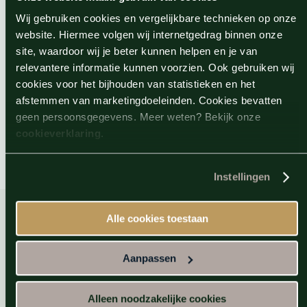
en zachte waterstralen verspreidt over de hoofdhuid voor
een intens rustgevende ervaring. De warmte helpt spanning
Wij gebruiken cookies en vergelijkbare technieken op onze
website. Hiermee volgen wij internetgedrag binnen onze
in het lichaam te verlichten, terwijl de zintuiglijke sensaties
site, waardoor wij je beter kunnen helpen en je van
de geest kalmeren.
relevantere informatie kunnen voorzien. Ook gebruiken wij
cookies voor het bijhouden van statistieken en het
Deze harmonieuze combinatie creëert een gevoel van
afstemmen van marketingdoeleinden. Cookies bevatten
diepe ontspanning, waardoor de Zhejiang beleving niet
geen persoonsgegevens. Meer weten? Bekijk onze
alleen bijzonder, maar ook werkelijk onvergetelijk wordt.
cookieverklaring
.
Instellingen
Alle cookies toestaan
Direct naar
Aanpassen
Sauna
Alleen noodzakelijke cookies